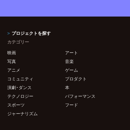
プロジェクトを探す
カテゴリー
映画
アート
写真
音楽
アニメ
ゲーム
コミュニティ
プロダクト
演劇・ダンス
本
テクノロジー
パフォーマンス
スポーツ
フード
ジャーナリズム