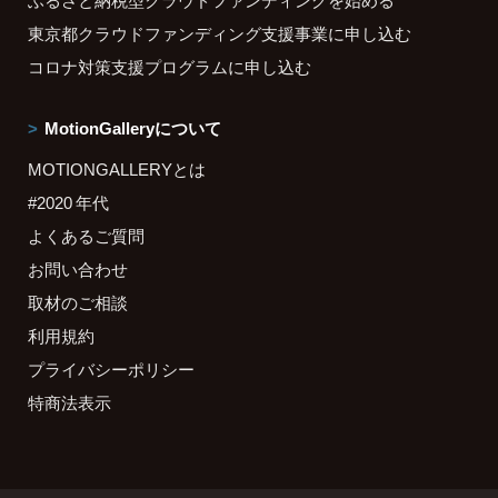
ふるさと納税型クラウドファンディングを始める
東京都クラウドファンディング支援事業に申し込む
コロナ対策支援プログラムに申し込む
MotionGalleryについて
MOTIONGALLERYとは
#2020 年代
よくあるご質問
お問い合わせ
取材のご相談
利用規約
プライバシーポリシー
特商法表示