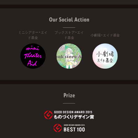
Our Social Action
ミニシアター・エイ
ブックストア・エイ
小劇場・エイド基金
ド基金
ド基金
Prize