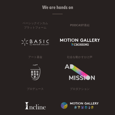
We are hands on
ベーシックインカム
PODCAST番組
プラットフォーム
アート基金
社会を動かすかけ声
プロデュース
プロダクション