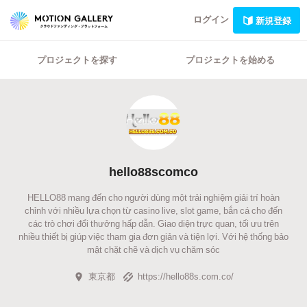
ログイン
新規登録
プロジェクトを探す
プロジェクトを始める
hello88scomco
HELLO88 mang đến cho người dùng một trải nghiệm giải trí hoàn
chỉnh với nhiều lựa chọn từ casino live, slot game, bắn cá cho đến
các trò chơi đổi thưởng hấp dẫn. Giao diện trực quan, tối ưu trên
nhiều thiết bị giúp việc tham gia đơn giản và tiện lợi. Với hệ thống bảo
mật chặt chẽ và dịch vụ chăm sóc
東京都
https://hello88s.com.co/