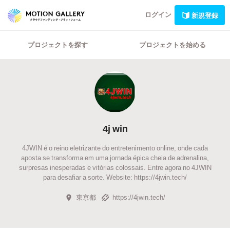
ログイン
新規登録
プロジェクトを探す
プロジェクトを始める
4j win
4JWIN é o reino eletrizante do entretenimento online, onde cada
aposta se transforma em uma jornada épica cheia de adrenalina,
surpresas inesperadas e vitórias colossais. Entre agora no 4JWIN
para desafiar a sorte. Website: https://4jwin.tech/
東京都
https://4jwin.tech/