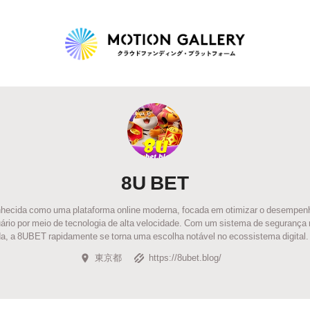
Highlight
人気のプロジェクト
新着プロジェクト
終了間近のプロジェ
8U BET
Feature
ecida como uma plataforma online moderna, focada em otimizar o desempenh
タグから探す
キュレーターから探す
特集から探す
ário por meio de tecnologia de alta velocidade. Com um sistema de segurança
da, a 8UBET rapidamente se torna uma escolha notável no ecossistema digital.
東京都
https://8ubet.blog/
Legendary
最新達成プロジェクト
調達額が大きいプロジェクト