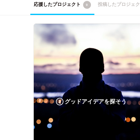
応援したプロジェクト
投稿したプロジェ
0
グッドアイデアを探そう