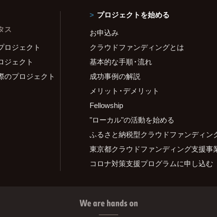
プロジェクトを始める
タス
お申込み
プロジェクト
クラウドファンディングとは
ロジェクト
基本的な手順・流れ
際のプロジェクト
成功事例の解説
メリット・デメリット
Fellowship
"ローカル"の活動を始める
ふるさと納税型クラウドファンディン
東京都クラウドファンディング支援事
コロナ対策支援プログラムに申し込む
We are hands on