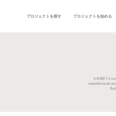
プロジェクトを探す
プロジェクトを始める
A 8UBET é conh
カテゴリーから探す
experiência do usu
flui