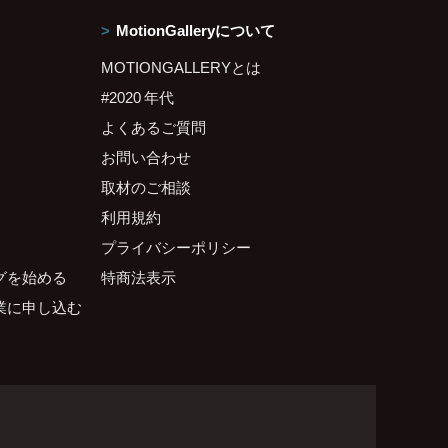
MotionGalleryについて
MOTIONGALLERYとは
#2020 年代
よくあるご質問
お問い合わせ
取材のご相談
利用規約
プライバシーポリシー
グを始める
特商法表示
業に申し込む