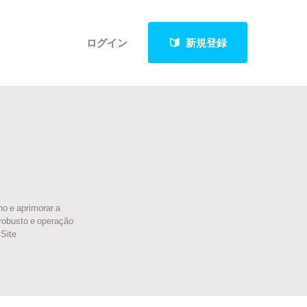
ログイン
新規登録
クト
o e aprimorar a
最新進捗報告から探す
 robusto e operação
 Site