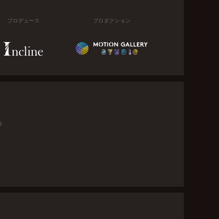
プロデュース
プロダクション
金