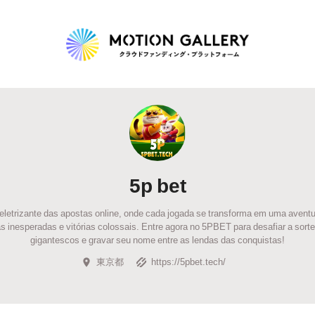
Highlight
人気のプロジェクト
新着プロジェクト
終了間近のプロジェ
5p bet
Feature
eletrizante das apostas online, onde cada jogada se transforma em uma aventu
タグから探す
キュレーターから探す
特集から探す
s inesperadas e vitórias colossais. Entre agora no 5PBET para desafiar a sort
gigantescos e gravar seu nome entre as lendas das conquistas!
東京都
https://5pbet.tech/
Legendary
最新達成プロジェクト
調達額が大きいプロジェクト