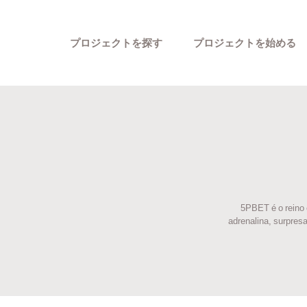
プロジェクトを探す
プロジェクトを始める
5PBET é o reino 
カテゴリーから探す
adrenalina, surpresa