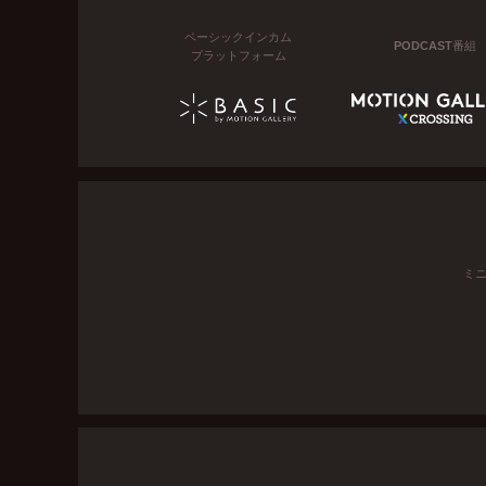
ベーシックインカム
PODCAST番組
プラットフォーム
ミ