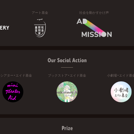
アート基金
社会を動かすかけ声
Our Social Action
ニシアター・エイド基金
ブックストア・エイド基金
小劇場・エイド基
Prize