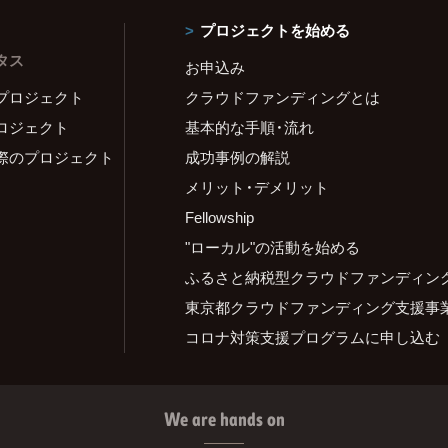
プロジェクトを始める
タス
お申込み
プロジェクト
クラウドファンディングとは
ロジェクト
基本的な手順・流れ
際のプロジェクト
成功事例の解説
メリット・デメリット
Fellowship
"ローカル"の活動を始める
ふるさと納税型クラウドファンディン
東京都クラウドファンディング支援事
コロナ対策支援プログラムに申し込む
We are hands on