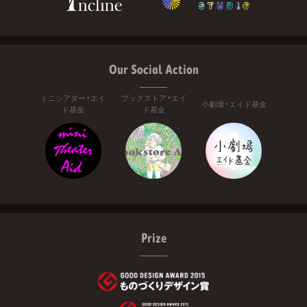
Our Social Action
ミニシアター・エイ
ブックストア・エイ
小劇場・エイド基金
ド基金
ド基金
Prize