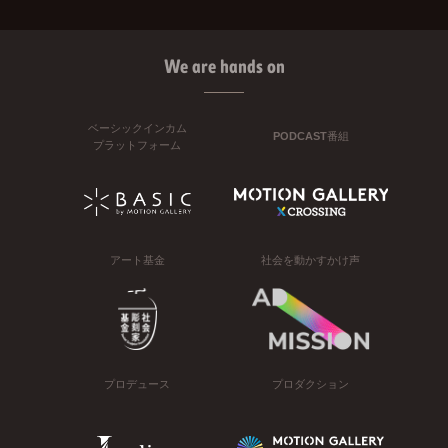
We are hands on
ベーシックインカム
PODCAST番組
プラットフォーム
アート基金
社会を動かすかけ声
プロデュース
プロダクション