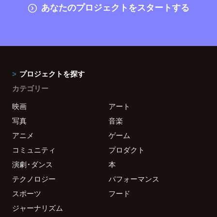
あなたのプロジェクトをスタートする
プロジェクトを探す
カテゴリー
映画
アート
写真
音楽
アニメ
ゲーム
コミュニティ
プロダクト
演劇・ダンス
本
テクノロジー
パフォーマンス
スポーツ
フード
ジャーナリズム