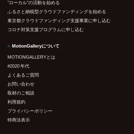
"ローカル"の活動を始める
ふるさと納税型クラウドファンディングを始める
東京都クラウドファンディング支援事業に申し込む
コロナ対策支援プログラムに申し込む
MotionGalleryについて
MOTIONGALLERYとは
#2020 年代
よくあるご質問
お問い合わせ
取材のご相談
利用規約
プライバシーポリシー
特商法表示