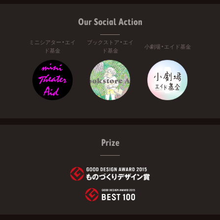
Our Social Action
ミニシアター・エイ
ブックストア・エイ
小劇場・エイド基金
ド基金
ド基金
Prize