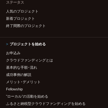
ステータス
人気のプロジェクト
新着プロジェクト
終了間際のプロジェクト
プロジェクトを始める
お申込み
クラウドファンディングとは
基本的な手順・流れ
成功事例の解説
メリット・デメリット
Fellowship
"ローカル"の活動を始める
ふるさと納税型クラウドファンディングを始める