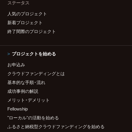
ステータス
人気のプロジェクト
新着プロジェクト
終了間際のプロジェクト
プロジェクトを始める
お申込み
クラウドファンディングとは
基本的な手順・流れ
成功事例の解説
メリット・デメリット
Fellowship
"ローカル"の活動を始める
ふるさと納税型クラウドファンディングを始める