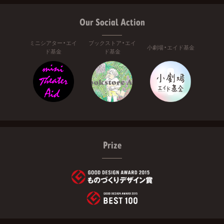
Our Social Action
ミニシアター・エイ
ブックストア・エイ
小劇場・エイド基金
ド基金
ド基金
Prize