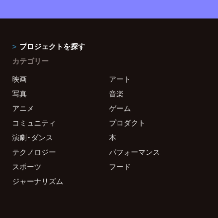
プロジェクトを探す
カテゴリー
映画
アート
写真
音楽
アニメ
ゲーム
コミュニティ
プロダクト
演劇・ダンス
本
テクノロジー
パフォーマンス
スポーツ
フード
ジャーナリズム