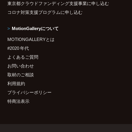
東京都クラウドファンディング支援事業に申し込む
コロナ対策支援プログラムに申し込む
MotionGalleryについて
MOTIONGALLERYとは
#2020 年代
よくあるご質問
お問い合わせ
取材のご相談
利用規約
プライバシーポリシー
特商法表示