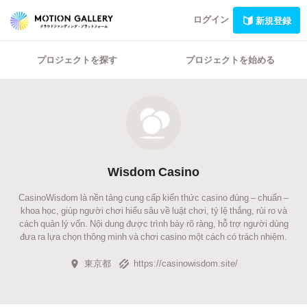
ログイン
新規登録
プロジェクトを探す
プロジェクトを始める
Wisdom Casino
CasinoWisdom là nền tảng cung cấp kiến thức casino đúng – chuẩn –
khoa học, giúp người chơi hiểu sâu về luật chơi, tỷ lệ thắng, rủi ro và
cách quản lý vốn. Nội dung được trình bày rõ ràng, hỗ trợ người dùng
đưa ra lựa chọn thông minh và chơi casino một cách có trách nhiệm.
東京都
https://casinowisdom.site/