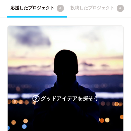
応援したプロジェクト
投稿したプロジェクト
0
0
グッドアイデアを探そう