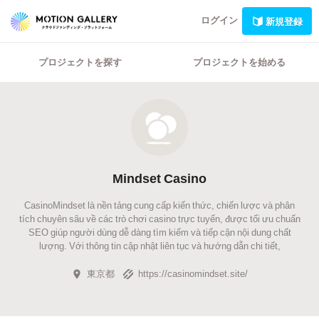
ログイン
新規登録
プロジェクトを探す
プロジェクトを始める
Mindset Casino
CasinoMindset là nền tảng cung cấp kiến thức, chiến lược và phân
tích chuyên sâu về các trò chơi casino trực tuyến, được tối ưu chuẩn
SEO giúp người dùng dễ dàng tìm kiếm và tiếp cận nội dung chất
lượng. Với thông tin cập nhật liên tục và hướng dẫn chi tiết,
東京都
https://casinomindset.site/