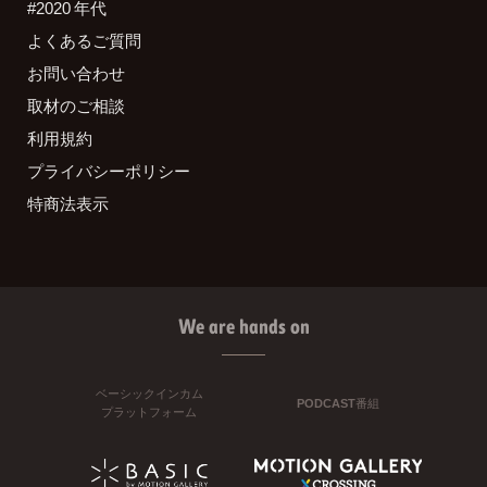
#2020 年代
よくあるご質問
お問い合わせ
取材のご相談
利用規約
プライバシーポリシー
特商法表示
We are hands on
ベーシックインカム
PODCAST番組
プラットフォーム