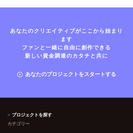
あなたのクリエイティブがここから始まり
ます
ファンと一緒に自由に創作できる
新しい資金調達のカタチと共に
あなたのプロジェクトをスタートする
プロジェクトを探す
カテゴリー