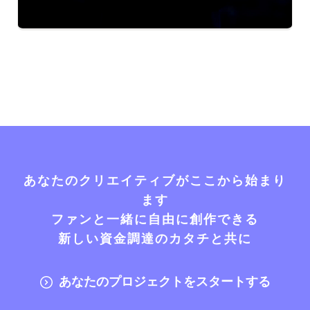
あなたのクリエイティブがここから始まり
ます
ファンと一緒に自由に創作できる
新しい資金調達のカタチと共に
あなたのプロジェクトをスタートする