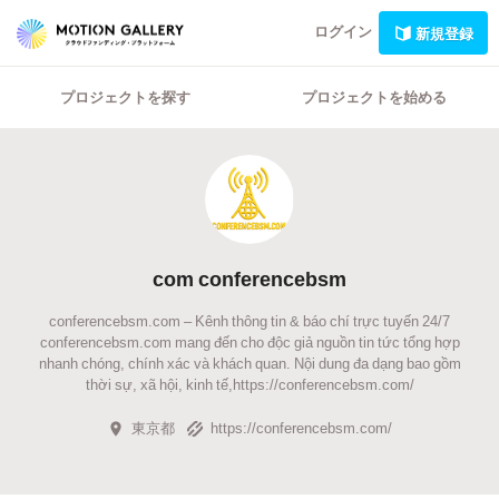
ログイン
新規登録
プロジェクトを探す
プロジェクトを始める
com conferencebsm
conferencebsm.com – Kênh thông tin & báo chí trực tuyến 24/7
conferencebsm.com mang đến cho độc giả nguồn tin tức tổng hợp
nhanh chóng, chính xác và khách quan. Nội dung đa dạng bao gồm
thời sự, xã hội, kinh tế,https://conferencebsm.com/
東京都
https://conferencebsm.com/