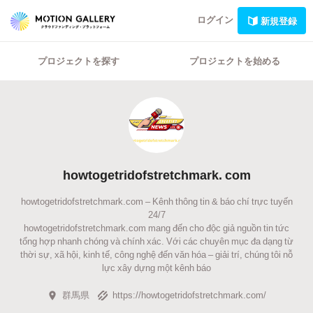
ログイン
新規登録
プロジェクトを探す
プロジェクトを始める
howtogetridofstretchmark. com
howtogetridofstretchmark.com – Kênh thông tin & báo chí trực tuyến
24/7
howtogetridofstretchmark.com mang đến cho độc giả nguồn tin tức
tổng hợp nhanh chóng và chính xác. Với các chuyên mục đa dạng từ
thời sự, xã hội, kinh tế, công nghệ đến văn hóa – giải trí, chúng tôi nỗ
lực xây dựng một kênh báo
群馬県
https://howtogetridofstretchmark.com/