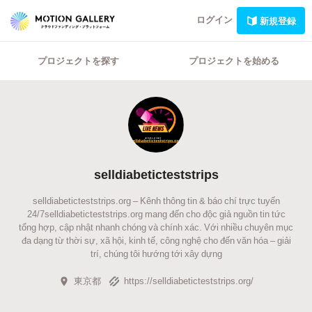
ログイン
新規登録
プロジェクトを探す
プロジェクトを始める
selldiabeticteststrips
selldiabeticteststrips.org – Kênh thông tin & báo chí trực tuyến
24/7selldiabeticteststrips.org mang đến cho độc giả nguồn tin tức
tổng hợp, cập nhật nhanh chóng và chính xác. Với nhiều chuyên mục
đa dạng từ thời sự, xã hội, kinh tế, công nghệ cho đến văn hóa – giải
trí, chúng tôi hướng tới xây dựng
東京都
https://selldiabeticteststrips.org/