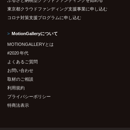
ふるさと納税型クラウドファンディングを始める
東京都クラウドファンディング支援事業に申し込む
コロナ対策支援プログラムに申し込む
MotionGalleryについて
MOTIONGALLERYとは
#2020 年代
よくあるご質問
お問い合わせ
取材のご相談
利用規約
プライバシーポリシー
特商法表示