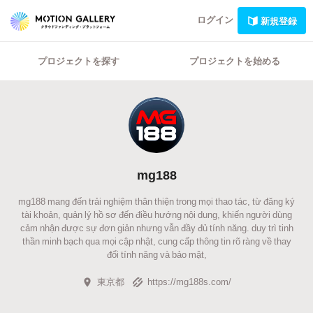
ログイン
新規登録
プロジェクトを探す
プロジェクトを始める
mg188
mg188 mang đến trải nghiệm thân thiện trong mọi thao tác, từ đăng ký
tài khoản, quản lý hồ sơ đến điều hướng nội dung, khiến người dùng
cảm nhận được sự đơn giản nhưng vẫn đầy đủ tính năng. duy trì tinh
thần minh bạch qua mọi cập nhật, cung cấp thông tin rõ ràng về thay
đổi tính năng và bảo mật,
東京都
https://mg188s.com/