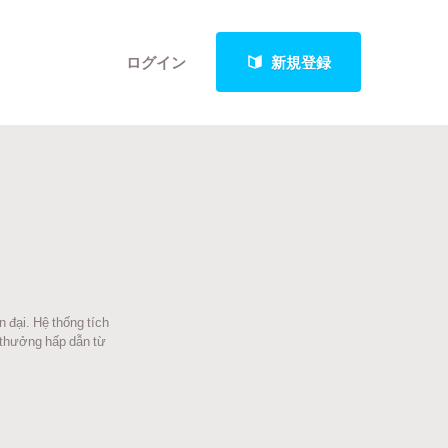
ログイン
新規登録
クト
最新進捗報告から探す
 đại. Hệ thống tích
i thưởng hấp dẫn từ