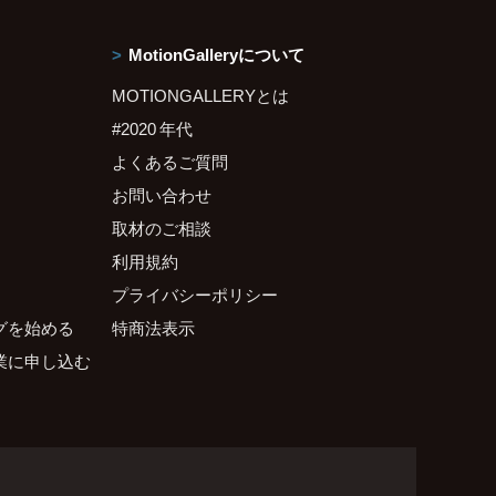
MotionGalleryについて
MOTIONGALLERYとは
#2020 年代
よくあるご質問
お問い合わせ
取材のご相談
利用規約
プライバシーポリシー
グを始める
特商法表示
業に申し込む