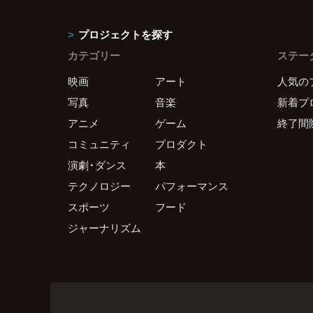
プロジェクトを探す
カテゴリー
ステー
映画
アート
人気の
写真
音楽
新着プ
アニメ
ゲーム
終了間
コミュニティ
プロダクト
演劇・ダンス
本
テクノロジー
パフォーマンス
スポーツ
フード
ジャーナリズム