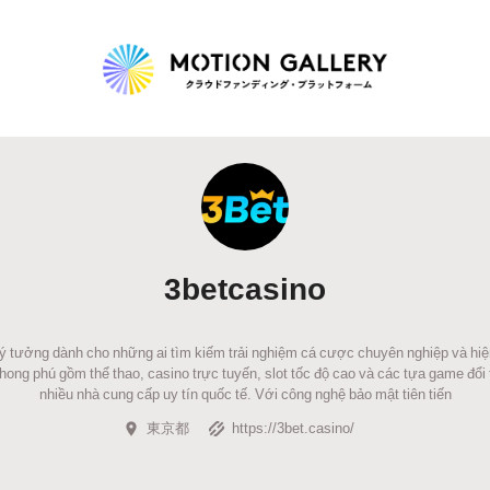
Highlight
人気のプロジェクト
新着プロジェクト
終了間近のプロジェ
3betcasino
Feature
タグから探す
キュレーターから探す
特集から探す
ý tưởng dành cho những ai tìm kiếm trải nghiệm cá cược chuyên nghiệp và hiện
hong phú gồm thể thao, casino trực tuyến, slot tốc độ cao và các tựa game đổ
nhiều nhà cung cấp uy tín quốc tế. Với công nghệ bảo mật tiên tiến
Legendary
東京都
https://3bet.casino/
最新達成プロジェクト
調達額が大きいプロジェクト