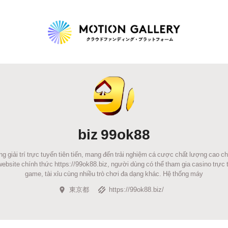
Highlight
人気のプロジェクト
新着プロジェクト
終了間近のプロジェ
biz 99ok88
Feature
ng giải trí trực tuyến tiên tiến, mang đến trải nghiệm cá cược chất lượng cao ch
タグから探す
キュレーターから探す
特集から探す
ebsite chính thức https://99ok88.biz, người dùng có thể tham gia casino trực t
game, tài xỉu cùng nhiều trò chơi đa dạng khác. Hệ thống máy
東京都
https://99ok88.biz/
Legendary
最新達成プロジェクト
調達額が大きいプロジェクト