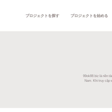
プロジェクトを探す
プロジェクトを始める
99ok88.biz là nền tả
カテゴリーから探す
Nam. Khi truy cập w