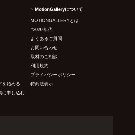
MotionGalleryについて
MOTIONGALLERYとは
#2020 年代
よくあるご質問
お問い合わせ
取材のご相談
利用規約
プライバシーポリシー
グを始める
特商法表示
業に申し込む