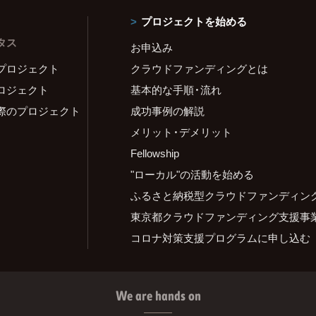
プロジェクトを始める
タス
お申込み
プロジェクト
クラウドファンディングとは
ロジェクト
基本的な手順・流れ
際のプロジェクト
成功事例の解説
メリット・デメリット
Fellowship
"ローカル"の活動を始める
ふるさと納税型クラウドファンディン
東京都クラウドファンディング支援事
コロナ対策支援プログラムに申し込む
We are hands on