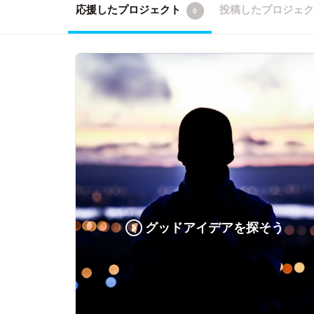
応援したプロジェクト
投稿したプロジェ
0
グッドアイデアを探そう