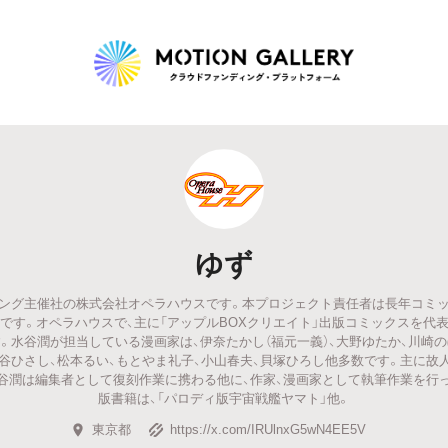
Highlight
人気のプロジェクト
新着プロジェクト
終了間近のプロジェ
ゆず
Feature
ング主催社の株式会社オペラハウスです。本プロジェクト責任者は長年コミ
タグから探す
キュレーターから探す
特集から探す
です。オペラハウスで、主に「アップルBOXクリエイト」出版コミックスを代
。水谷潤が担当している漫画家は、伊奈たかし（福元一義）、大野ゆたか、川崎の
関谷ひさし、松本るい、もとやま礼子、小山春夫、貝塚ひろし他多数です。主に故
Legendary
谷潤は編集者として復刻作業に携わる他に、作家、漫画家として執筆作業を行
版書籍は、「パロディ版宇宙戦艦ヤマト」他。
最新達成プロジェクト
調達額が大きいプロジェクト
東京都
https://x.com/IRUlnxG5wN4EE5V