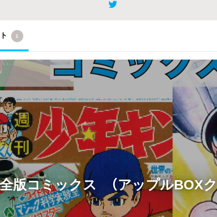
クト
1
全版コミックス （アップルBOX