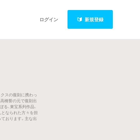
ログイン
新規登録
クト
ックスの復刻に携わっ
最新進捗報告から探す
表高橋誓の元で復刻出
ぼる、東宝系列作品、
人となられた方々を担
っております。主な出