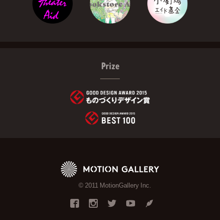
Prize
© 2011 MotionGallery Inc.