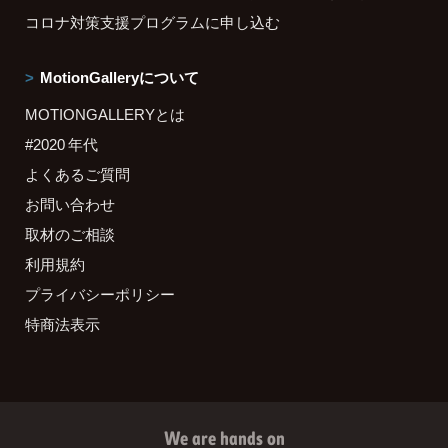
コロナ対策支援プログラムに申し込む
MotionGalleryについて
MOTIONGALLERYとは
#2020 年代
よくあるご質問
お問い合わせ
取材のご相談
利用規約
プライバシーポリシー
特商法表示
We are hands on