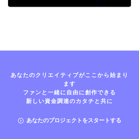
あなたのクリエイティブがここから始まり
ます
ファンと一緒に自由に創作できる
新しい資金調達のカタチと共に
あなたのプロジェクトをスタートする