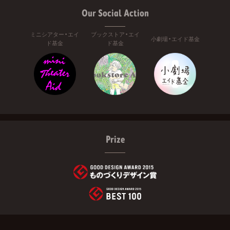
Our Social Action
ミニシアター・エイ
ブックストア・エイ
小劇場・エイド基金
ド基金
ド基金
Prize