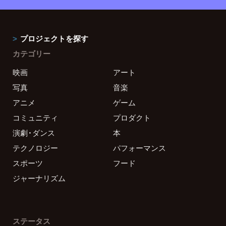
プロジェクトを探す
カテゴリー
映画
アート
写真
音楽
アニメ
ゲーム
コミュニティ
プロダクト
演劇・ダンス
本
テクノロジー
パフォーマンス
スポーツ
フード
ジャーナリズム
ステータス