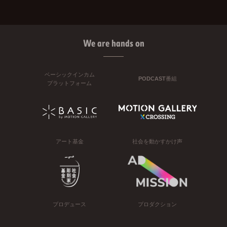
We are hands on
ベーシックインカム
PODCAST番組
プラットフォーム
アート基金
社会を動かすかけ声
プロデュース
プロダクション