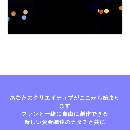
あなたのクリエイティブがここから始まり
ます
ファンと一緒に自由に創作できる
新しい資金調達のカタチと共に