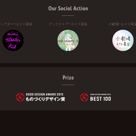
Our Social Action
ニシアター・エイド基金
ブックストア・エイド基金
小劇場・エイド基
Prize