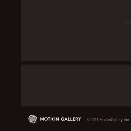
ミ
© 2011 MotionGallery Inc.