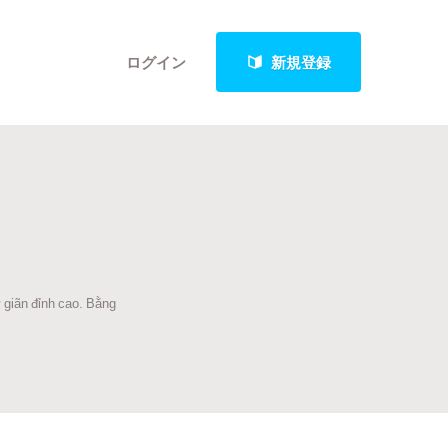
ログイン
新規登録
クト
 giãn đỉnh cao. Bằng
最新進捗報告から探す