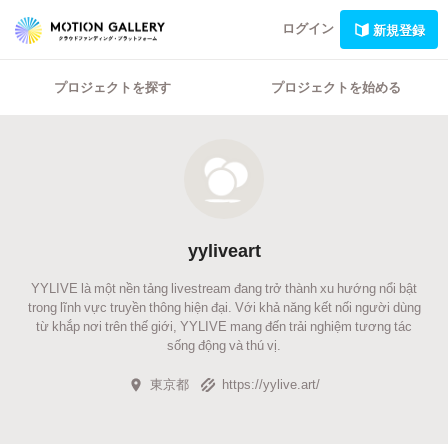
ログイン
新規登録
プロジェクトを探す
プロジェクトを始める
yyliveart
YYLIVE là một nền tảng livestream đang trở thành xu hướng nổi bật
trong lĩnh vực truyền thông hiện đại. Với khả năng kết nối người dùng
từ khắp nơi trên thế giới, YYLIVE mang đến trải nghiệm tương tác
sống động và thú vị.
東京都
https://yylive.art/