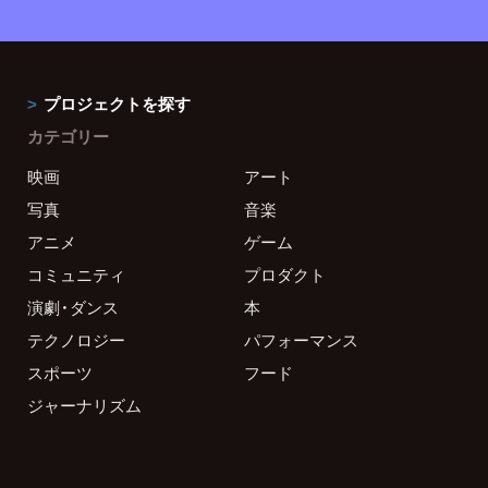
プロジェクトを探す
カテゴリー
映画
アート
写真
音楽
アニメ
ゲーム
コミュニティ
プロダクト
演劇・ダンス
本
テクノロジー
パフォーマンス
スポーツ
フード
ジャーナリズム