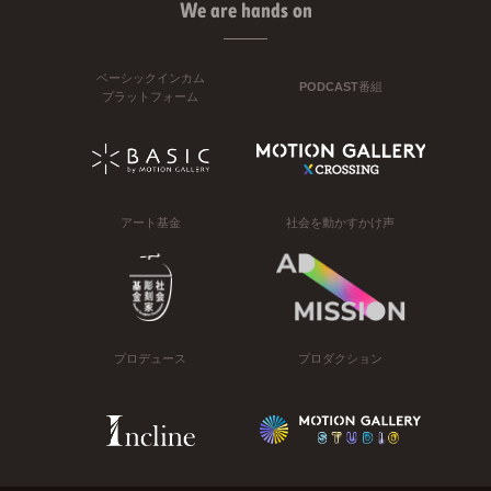
We are hands on
ベーシックインカム
PODCAST番組
プラットフォーム
アート基金
社会を動かすかけ声
プロデュース
プロダクション