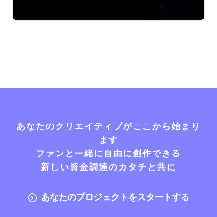
あなたのクリエイティブがここから始まり
ます
ファンと一緒に自由に創作できる
新しい資金調達のカタチと共に
あなたのプロジェクトをスタートする