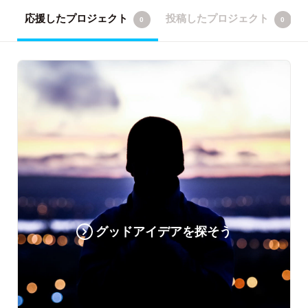
応援したプロジェクト
投稿したプロジェクト
0
0
グッドアイデアを探そう