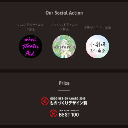
Our Social Action
ミニシアター・エイ
ブックストア・エイ
小劇場・エイド基金
ド基金
ド基金
Prize