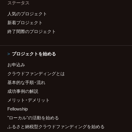
ステータス
人気のプロジェクト
新着プロジェクト
終了間際のプロジェクト
プロジェクトを始める
お申込み
クラウドファンディングとは
基本的な手順・流れ
成功事例の解説
メリット・デメリット
Fellowship
"ローカル"の活動を始める
ふるさと納税型クラウドファンディングを始める