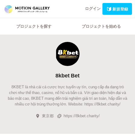
ログイン
新規登録
プロジェクトを探す
プロジェクトを始める
8kbet Bet
8KBET là nhà cái cá cược trực tuyến uy tín, cung cấp đa dạng trò
chơi như thể thao, casino, nổ hũ và bắn cá. Với giao diện hiện đại và
bảo mật cao, 8KBET mang đến trải nghiệm giải trí an toàn, hấp dẫn và
nhiều cơ hội trúng thưởng lớn. Website: https://8kbet.charity/
東京都
https://8kbet.charity/