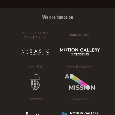
We are hands on
ベーシックインカム
PODCAST番組
プラットフォーム
アート基金
社会を動かすかけ声
プロデュース
プロダクション