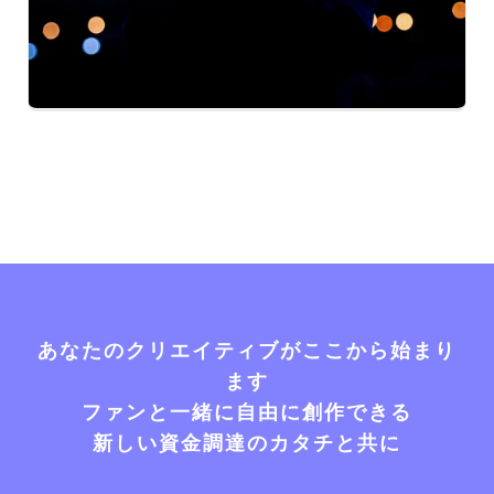
あなたのクリエイティブがここから始まり
ます
ファンと一緒に自由に創作できる
新しい資金調達のカタチと共に