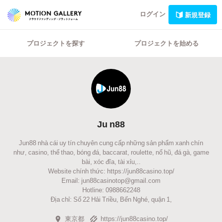
ログイン
新規登録
プロジェクトを探す
プロジェクトを始める
Ju n88
Jun88 nhà cái uy tín chuyên cung cấp những sản phẩm xanh chín
như, casino, thể thao, bóng đá, baccarat, roulette, nổ hũ, đá gà, game
bài, xóc đĩa, tài xỉu,..
Website chính thức: https://jun88casino.top/
Email: jun88casinotop@gmail.com
Hotline: 0988662248
Địa chỉ: Số 22 Hải Triều, Bến Nghé, quận 1,
東京都
https://jun88casino.top/