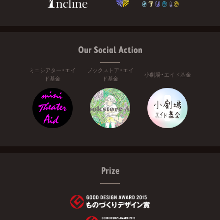
Our Social Action
ミニシアター・エイ
ブックストア・エイ
小劇場・エイド基金
ド基金
ド基金
Prize