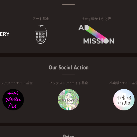
アート基金
社会を動かすかけ声
Our Social Action
ニシアター・エイド基金
ブックストア・エイド基金
小劇場・エイド基
Prize