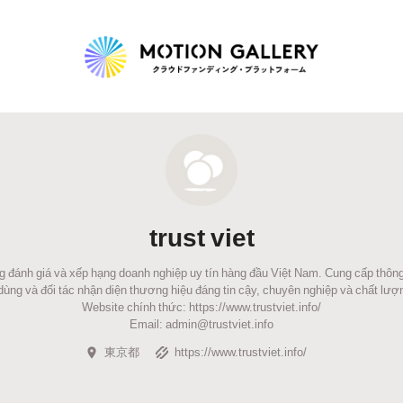
Highlight
人気のプロジェクト
新着プロジェクト
終了間近のプロジェ
trust viet
Feature
ng đánh giá và xếp hạng doanh nghiệp uy tín hàng đầu Việt Nam. Cung cấp thông
タグから探す
キュレーターから探す
特集から探す
ùng và đối tác nhận diện thương hiệu đáng tin cậy, chuyên nghiệp và chất lượ
Website chính thức: https://www.trustviet.info/
Email: admin@trustviet.info
Legendary
東京都
https://www.trustviet.info/
最新達成プロジェクト
調達額が大きいプロジェクト