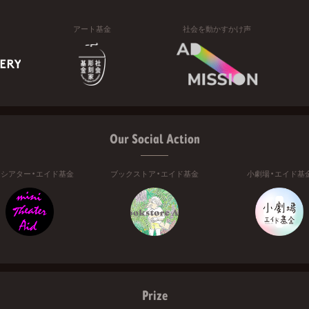
アート基金
社会を動かすかけ声
Our Social Action
ニシアター・エイド基金
ブックストア・エイド基金
小劇場・エイド基
Prize