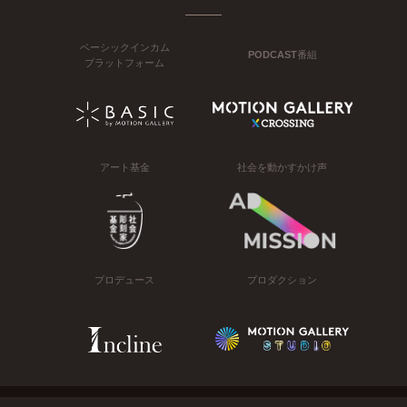
ベーシックインカム
PODCAST番組
プラットフォーム
アート基金
社会を動かすかけ声
プロデュース
プロダクション