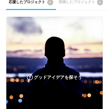
応援したプロジェクト
投稿したプロジェクト
0
0
グッドアイデアを探そう