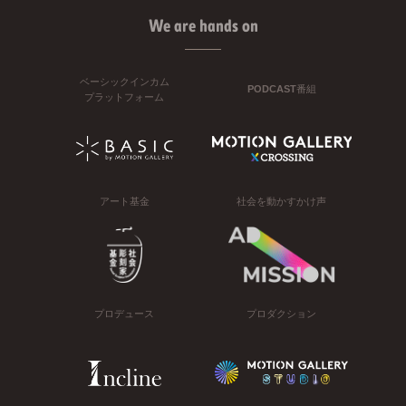
We are hands on
ベーシックインカム
PODCAST番組
プラットフォーム
アート基金
社会を動かすかけ声
プロデュース
プロダクション