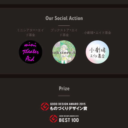
Our Social Action
ミニシアター・エイ
ブックストア・エイ
小劇場・エイド基金
ド基金
ド基金
Prize