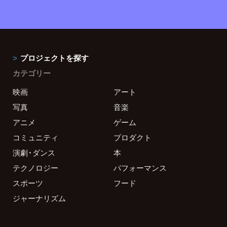
プロジェクトを探す
カテゴリー
映画
アート
写真
音楽
アニメ
ゲーム
コミュニティ
プロダクト
演劇・ダンス
本
テクノロジー
パフォーマンス
スポーツ
フード
ジャーナリズム