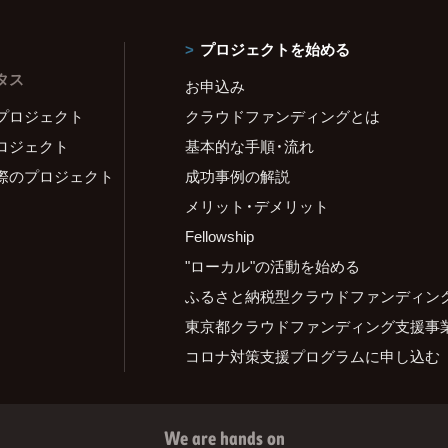
プロジェクトを始める
タス
お申込み
プロジェクト
クラウドファンディングとは
ロジェクト
基本的な手順・流れ
際のプロジェクト
成功事例の解説
メリット・デメリット
Fellowship
"ローカル"の活動を始める
ふるさと納税型クラウドファンディン
東京都クラウドファンディング支援事
コロナ対策支援プログラムに申し込む
We are hands on