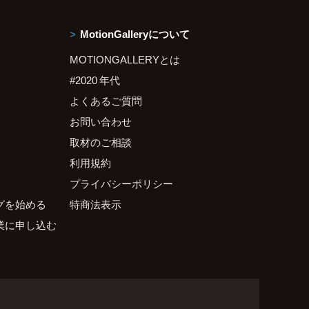
MotionGalleryについて
MOTIONGALLERYとは
#2020 年代
よくあるご質問
お問い合わせ
取材のご相談
利用規約
プライバシーポリシー
グを始める
特商法表示
業に申し込む