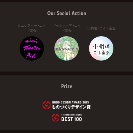
Our Social Action
ミニシアター・エイ
ブックストア・エイ
小劇場・エイド基金
ド基金
ド基金
Prize