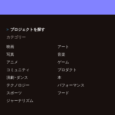
プロジェクトを探す
カテゴリー
映画
アート
写真
音楽
アニメ
ゲーム
コミュニティ
プロダクト
演劇・ダンス
本
テクノロジー
パフォーマンス
スポーツ
フード
ジャーナリズム