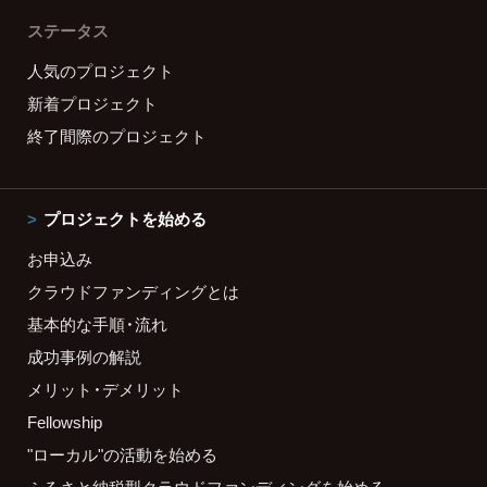
ステータス
人気のプロジェクト
新着プロジェクト
終了間際のプロジェクト
プロジェクトを始める
お申込み
クラウドファンディングとは
基本的な手順・流れ
成功事例の解説
メリット・デメリット
Fellowship
"ローカル"の活動を始める