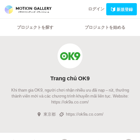
ログイン
新規登録
プロジェクトを探す
プロジェクトを始める
Trang chủ OK9
Khi tham gia OK9, người chơi nhận nhiều ưu đãi nạp – rút, thưởng
thành viên mới và các chương trình khuyến mãi liên tục. Website:
https://ok9a.co.com/
東京都
https://ok9a.co.com/