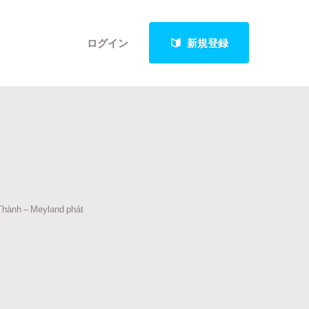
ログイン
新規登録
クト
 Thành – Meyland phát
最新進捗報告から探す