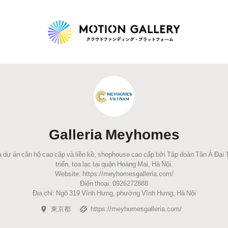
Highlight
人気のプロジェクト
新着プロジェクト
終了間近のプロジェ
Galleria Meyhomes
Feature
 dự án căn hộ cao câp và liền kề, shophouse cao cấp bởi Tập đoàn Tân Á Đại
タグから探す
キュレーターから探す
特集から探す
triển, tọa lạc tại quận Hoàng Mai, Hà Nội.
Website: https://meyhomesgalleria.com/
Điện thoại: 0926272888
Legendary
Địa chỉ: Ngõ 319 Vĩnh Hưng, phường Vĩnh Hưng, Hà Nội
東京都
https://meyhomesgalleria.com/
最新達成プロジェクト
調達額が大きいプロジェクト