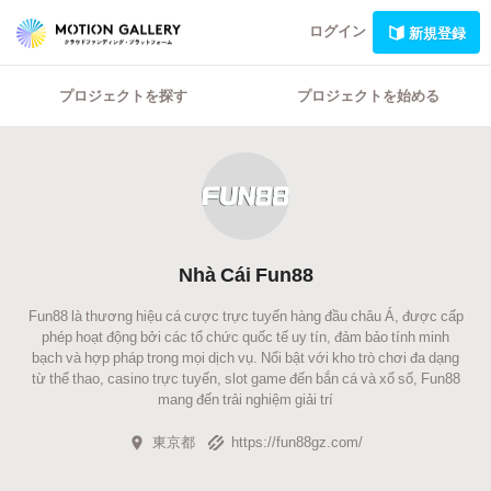
ログイン
新規登録
プロジェクトを探す
プロジェクトを始める
Nhà Cái Fun88
Fun88 là thương hiệu cá cược trực tuyến hàng đầu châu Á, được cấp
phép hoạt động bởi các tổ chức quốc tế uy tín, đảm bảo tính minh
bạch và hợp pháp trong mọi dịch vụ. Nổi bật với kho trò chơi đa dạng
từ thể thao, casino trực tuyến, slot game đến bắn cá và xổ số, Fun88
mang đến trải nghiệm giải trí
東京都
https://fun88gz.com/