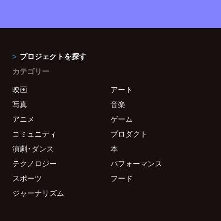
プロジェクトを探す
カテゴリー
映画
アート
写真
音楽
アニメ
ゲーム
コミュニティ
プロダクト
演劇・ダンス
本
テクノロジー
パフォーマンス
スポーツ
フード
ジャーナリズム