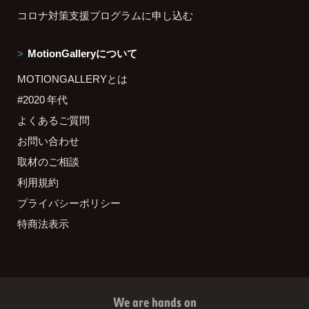
コロナ対策支援プログラムに申し込む
MotionGalleryについて
MOTIONGALLERYとは
#2020 年代
よくあるご質問
お問い合わせ
取材のご相談
利用規約
プライバシーポリシー
特商法表示
We are hands on