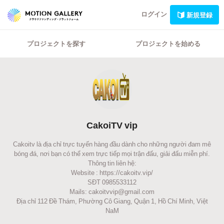
ログイン
新規登録
プロジェクトを探す
プロジェクトを始める
CakoiTV vip
Cakoitv là địa chỉ trực tuyến hàng đầu dành cho những người đam mê
bóng đá, nơi bạn có thể xem trực tiếp mọi trận đấu, giải đấu miễn phí.
Thông tin liên hệ:
Website : https://cakoitv.vip/
SĐT 0985533112
Mails: cakoitvvip@gmail.com
Địa chỉ 112 Đề Thám, Phường Cô Giang, Quận 1, Hồ Chí Minh, Việt
NaM