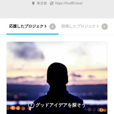
東京都
https://five88.love/
応援したプロジェクト
投稿したプロジェクト
0
0
グッドアイデアを探そう