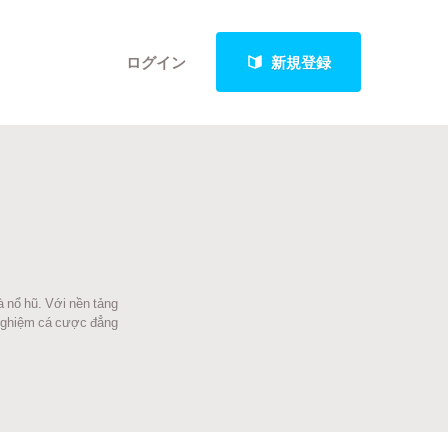
ログイン
新規登録
クト
à nổ hũ. Với nền tảng
最新進捗報告から探す
 nghiệm cá cược đẳng