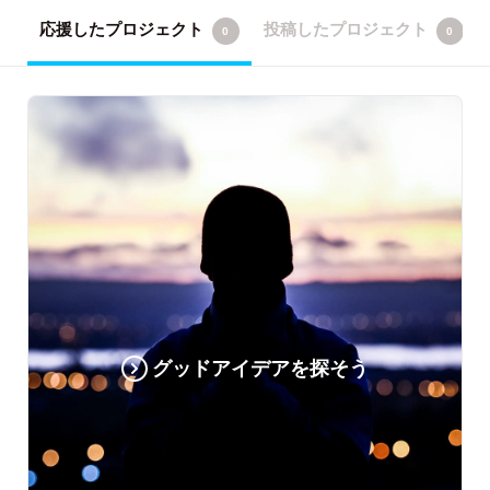
応援したプロジェクト
投稿したプロジェクト
0
0
グッドアイデアを探そう