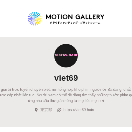
Highlight
人気のプロジェクト
新着プロジェクト
終了間近のプロジェ
viet69
Feature
 giải trí trực tuyến chuyên biệt, nơi tổng hợp kho phim người lớn đa dạng, chấ
タグから探す
キュレーターから探す
特集から探す
 được cập nhật liên tục. Người xem có thể dễ dàng tìm thấy những thước phim g
ứng nhu cầu thư giãn riêng tư mọi lúc mọi nơi
東京都
https://viet69.hair/
Legendary
最新達成プロジェクト
調達額が大きいプロジェクト