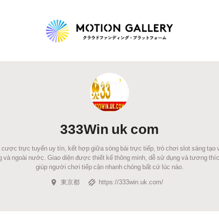
Highlight
人気のプロジェクト
新着プロジェクト
終了間近のプロジェ
333Win uk com
Feature
 cược trực tuyến uy tín, kết hợp giữa sòng bài trực tiếp, trò chơi slot sáng tạo
タグから探す
キュレーターから探す
特集から探す
ng và ngoài nước. Giao diện được thiết kế thông minh, dễ sử dụng và tương thích 
giúp người chơi tiếp cận nhanh chóng bất cứ lúc nào.
東京都
https://333win.uk.com/
Legendary
最新達成プロジェクト
調達額が大きいプロジェクト