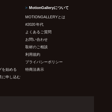
MotionGalleryについて
MOTIONGALLERYとは
#2020 年代
よくあるご質問
お問い合わせ
取材のご相談
利用規約
プライバシーポリシー
グを始める
特商法表示
業に申し込む