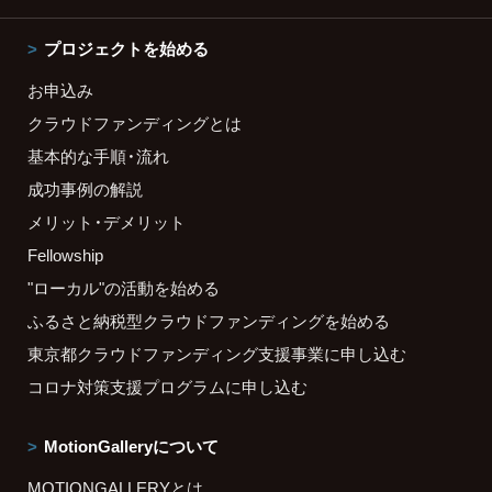
プロジェクトを始める
お申込み
クラウドファンディングとは
基本的な手順・流れ
成功事例の解説
メリット・デメリット
Fellowship
"ローカル"の活動を始める
ふるさと納税型クラウドファンディングを始める
東京都クラウドファンディング支援事業に申し込む
コロナ対策支援プログラムに申し込む
MotionGalleryについて
MOTIONGALLERYとは