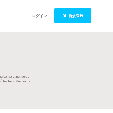
ログイン
新規登録
クト
ng bài đa dạng, được
最新進捗報告から探す
trợ tiếng Việt và tối