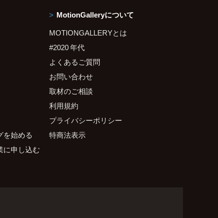
MotionGalleryについて
MOTIONGALLERYとは
#2020 年代
よくあるご質問
お問い合わせ
取材のご相談
利用規約
プライバシーポリシー
グを始める
特商法表示
業に申し込む