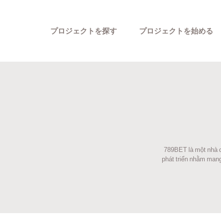
プロジェクトを探す
プロジェクトを始める
789BET là một nhà c
カテゴリーから探す
phát triển nhằm mang