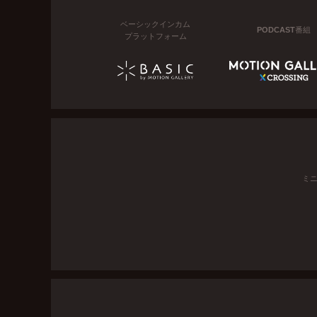
ベーシックインカム
PODCAST番組
プラットフォーム
ミ