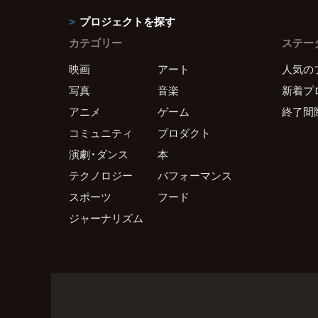
プロジェクトを探す
カテゴリー
ステー
映画
アート
人気の
写真
音楽
新着プ
アニメ
ゲーム
終了間
コミュニティ
プロダクト
演劇・ダンス
本
テクノロジー
パフォーマンス
スポーツ
フード
ジャーナリズム