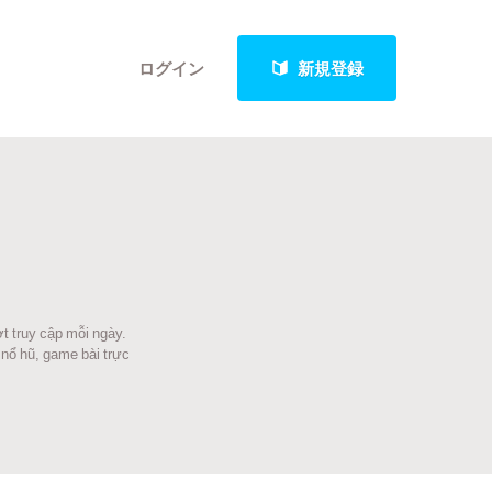
ログイン
新規登録
クト
ợt truy cập mỗi ngày.
最新進捗報告から探す
 nổ hũ, game bài trực