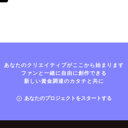
あなたのクリエイティブがここから始まります
ファンと一緒に自由に創作できる
新しい資金調達のカタチと共に
あなたのプロジェクトをスタートする