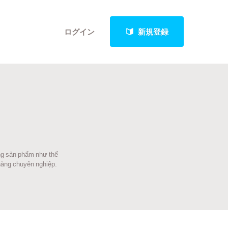
ログイン
新規登録
クト
ng sản phẩm như thể
最新進捗報告から探す
 hàng chuyên nghiệp.