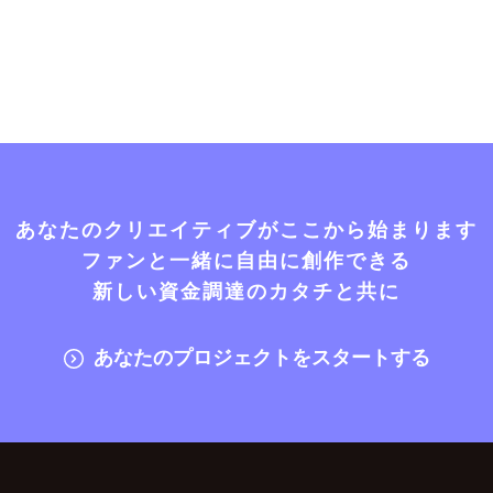
あなたのクリエイティブがここから始まります
ファンと一緒に自由に創作できる
新しい資金調達のカタチと共に
あなたのプロジェクトをスタートする