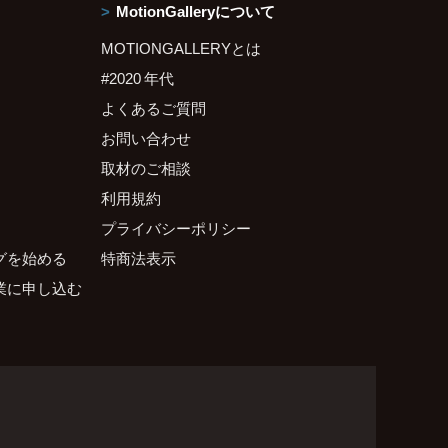
MotionGalleryについて
MOTIONGALLERYとは
#2020 年代
よくあるご質問
お問い合わせ
取材のご相談
利用規約
プライバシーポリシー
グを始める
特商法表示
業に申し込む