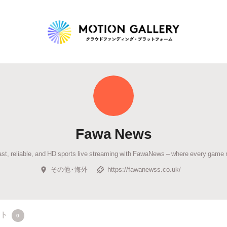
Highlight
人気のプロジェクト
新着プロジェクト
終了間近のプロジェ
Fawa News
Feature
ast, reliable, and HD sports live streaming with FawaNews – where every game 
タグから探す
キュレーターから探す
特集から探す
その他・海外
https://fawanewss.co.uk/
Legendary
最新達成プロジェクト
調達額が大きいプロジェクト
クト
0