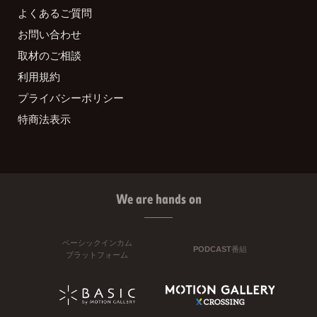
よくあるご質問
お問い合わせ
取材のご相談
利用規約
プライバシーポリシー
特商法表示
We are hands on
ベーシックインカム
PODCAST番組
プラットフォーム