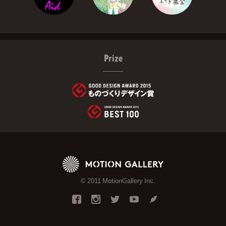
Prize
© 2011 MotionGallery Inc.