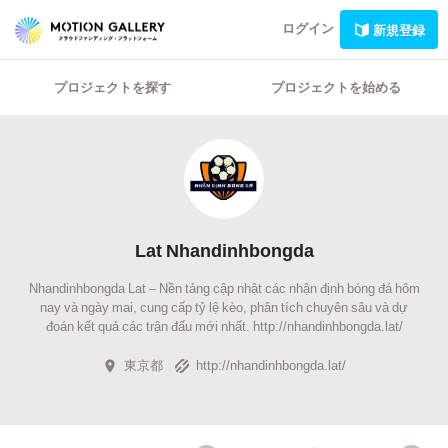
ログイン
新規登録
プロジェクトを探す
プロジェクトを始める
Lat Nhandinhbongda
Nhandinhbongda Lat – Nền tảng cập nhật các nhận định bóng đá hôm
nay và ngày mai, cung cấp tỷ lệ kèo, phân tích chuyên sâu và dự
đoán kết quả các trận đấu mới nhất. http://nhandinhbongda.lat/
東京都
http://nhandinhbongda.lat/