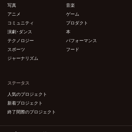
写真
音楽
アニメ
ゲーム
コミュニティ
プロダクト
演劇・ダンス
本
テクノロジー
パフォーマンス
スポーツ
フード
ジャーナリズム
ステータス
人気のプロジェクト
新着プロジェクト
終了間際のプロジェクト