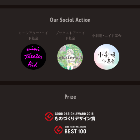
Our Social Action
ミニシアター・エイ
ブックストア・エイ
小劇場・エイド基金
ド基金
ド基金
Prize