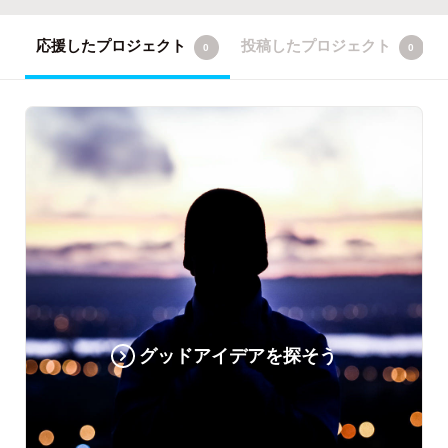
応援したプロジェクト
投稿したプロジェクト
0
0
グッドアイデアを探そう