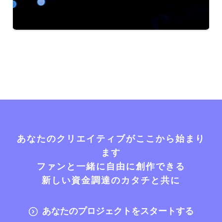
あなたのクリエイティブがここから始まり
ます
ファンと一緒に自由に創作できる
新しい資金調達のカタチと共に
あなたのプロジェクトをスタートする