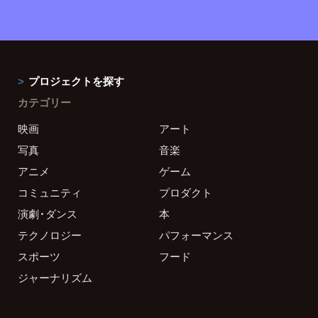
プロジェクトを探す
カテゴリー
映画
アート
写真
音楽
アニメ
ゲーム
コミュニティ
プロダクト
演劇・ダンス
本
テクノロジー
パフォーマンス
スポーツ
フード
ジャーナリズム