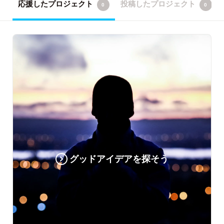
応援したプロジェクト
投稿したプロジェクト
0
0
グッドアイデアを探そう