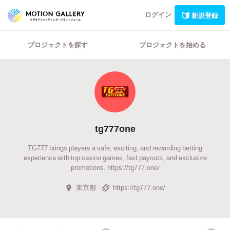
ログイン
新規登録
プロジェクトを探す
プロジェクトを始める
tg777one
TG777 brings players a safe, exciting, and rewarding betting
experience with top casino games, fast payouts, and exclusive
promotions. https://tg777.one/
東京都
https://tg777.one/