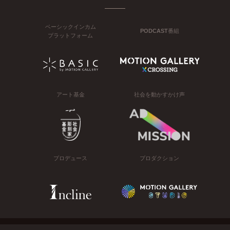
ベーシックインカム
PODCAST番組
プラットフォーム
アート基金
社会を動かすかけ声
プロデュース
プロダクション