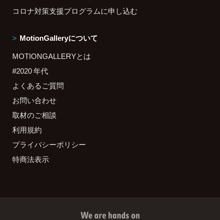
コロナ対策支援プログラムに申し込む
MotionGalleryについて
MOTIONGALLERYとは
#2020 年代
よくあるご質問
お問い合わせ
取材のご相談
利用規約
プライバシーポリシー
特商法表示
We are hands on