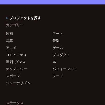
プロジェクトを探す
カテゴリー
映画
アート
写真
音楽
アニメ
ゲーム
コミュニティ
プロダクト
演劇・ダンス
本
テクノロジー
パフォーマンス
スポーツ
フード
ジャーナリズム
ステータス