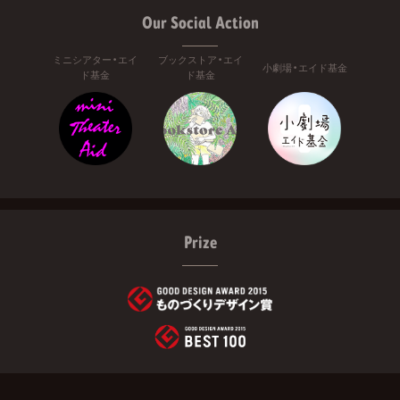
Our Social Action
ミニシアター・エイ
ブックストア・エイ
小劇場・エイド基金
ド基金
ド基金
Prize