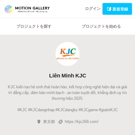
ログイン
新規登録
プロジェクトを探す
プロジェクトを始める
Liên Minh KJC
KJC kiến tạo hệ sinh thái hoàn hảo, kết hợp công nghệ hiện đại và giải
trí đẳng cấp, đảm bảo minh bạch - an toàn tuyệt đối, khẳng định uy tín
thương hiệu 2025.
#KJC #KJCdangnhap #KJCdangky #KJCgame #giaitriKJC
東京都
https://kjc268.com/