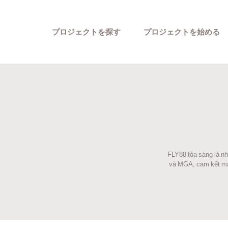
プロジェクトを探す
プロジェクトを始める
FLY88 tỏa sáng là n
カテゴリーから探す
và MGA, cam kết man