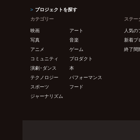
プロジェクトを探す
カテゴリー
ステー
映画
アート
人気の
写真
音楽
新着プ
アニメ
ゲーム
終了間
コミュニティ
プロダクト
演劇・ダンス
本
テクノロジー
パフォーマンス
スポーツ
フード
ジャーナリズム