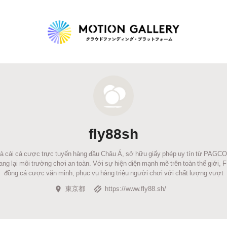
Highlight
人気のプロジェクト
新着プロジェクト
終了間近のプロジェ
fly88sh
Feature
hà cái cá cược trực tuyến hàng đầu Châu Á, sở hữu giấy phép uy tín từ PAG
タグから探す
キュレーターから探す
特集から探す
g lại môi trường chơi an toàn. Với sự hiện diện mạnh mẽ trên toàn thế giới,
đồng cá cược văn minh, phục vụ hàng triệu người chơi với chất lượng vượt
東京都
https://www.fly88.sh/
Legendary
最新達成プロジェクト
調達額が大きいプロジェクト